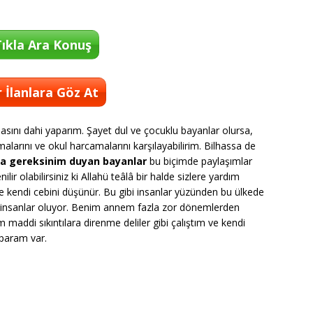
ıkla Ara Konuş
 İlanlara Göz At
lasını dahi yaparım. Şayet dul ve çocuklu bayanlar olursa,
malarını ve okul harcamalarını karşılayabilirim. Bilhassa de
ya gereksinim duyan bayanlar
bu biçimde paylaşımlar
lir olabilirsiniz ki Allahü teâlâ bir halde sizlere yardım
ve kendi cebini düşünür. Bu gibi insanlar yüzünden bu ülkede
en insanlar oluyor. Benim annem fazla zor dönemlerden
 maddi sıkıntılara direnme deliler gibi çalıştım ve kendi
 param var.