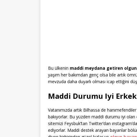
Bu ülkenin
maddi meydana getiren olgun
yaşım her bakımdan genç olsa bile artık ömr
mevzuda daha duyarlı olması icap ettiğini d
Maddi Durumu Iyi Erkek
Vatanımızda artık Bilhassa de hanımefendil
bakıyorlar. Bu yüzden maddi durumu iyi olan
sitemizi Feysbuk’tan Twitter’dan ınstagram’
ediyorlar. Maddi destek arayan bayanlar böl
diyen birbirinden güzel kızlar ve
olgun bayan