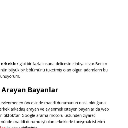
 erkekler
gibi bir fazla insana delicesine ihtiyacı var.Benim
ünün büyük bir bölümünü tüketmiş olan olgun adamların bu
üşünüyorum.
 Arayan Bayanlar
er evlenmeden öncesinde maddi durumunun nasıl olduğuna
 erkek arkadaş arayan ve evlenmek isteyen bayanlar da web
dan tiktok’tan Google arama motoru üstünden ziyaret
ümünde maddi durumu iyi olan erkeklerle tanışmak isterim
lar
ile tanışabilirsiniz.