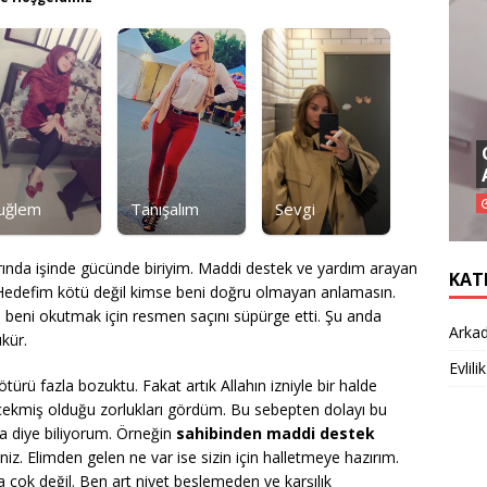
uğlem
Tanışalım
Sevgi
rında işinde gücünde biriyim. Maddi destek ve yardım arayan
KAT
m. Hedefim kötü değil kimse beni doğru olmayan anlamasın.
eni okutmak için resmen saçını süpürge etti. Şu anda
Arkad
kür.
Evlilik
rü fazla bozuktu. Fakat artık Allahın izniyle bir halde
ekmiş olduğu zorlukları gördüm. Bu sebepten dolayı bu
a diye biliyorum. Örneğin
sahibinden maddi destek
niz. Elimden gelen ne var ise sizin için halletmeye hazırım.
a çok değil. Ben art niyet beslemeden ve karşılık