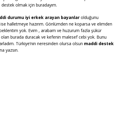
destek olmak için buradayım.
di durumu iyi erkek arayan bayanlar
olduğunu
r ise halletmeye hazırım. Gönlümden ne koparsa ve elimden
 beklentim yok. Evim , arabam ve huzurum fazla şükür
a olan burada duracak ve kefenin malesef cebi yok. Bunu
rladım. Türkiye’nin neresinden olursa olsun
maddi destek
na yazsın.