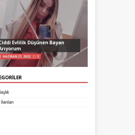
Ciddi Evlilik Düşünen Bayan
Arıyorum
HAZIRAN 27, 2022
3
EGORILER
aşlık
 İlanları