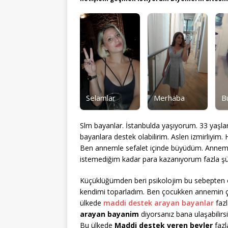
Selamlar
Merhaba
B
Slm bayanlar. İstanbulda yaşıyorum. 33 yaşla
bayanlara destek olabilirim. Aslen izmirliyi
Ben annemle sefalet içinde büyüdüm. Annem b
istemediğim kadar para kazanıyorum fazla şü
Küçüklüğümden beri psikolojim bu sebepten ötü
kendimi toparladım. Ben çocukken annemin ç
ülkede
maddi destek arayan bayanlar
fazl
arayan bayanim
diyorsanız bana ulaşabilirsi
Bu ülkede
Maddi destek veren beyler
fazl