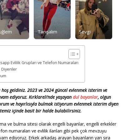
uğlem
Tanışalım
Sevgi
tsapp Evlilik Grupları ve Telefon Numaraları
m Diyenler
orum
e hoş geldiniz. 2023 ve 2024 güncel evlenmek isterim ve
devam ediyoruz. Kırklareli’nde yaşayan
dul bayanlar
, olgun
orum ve hayırlısıyla bulmak istiyorum evlenmek isterim diyen
temiz içinde basit bir halde bulabilirsiniz.
a ve bulma sitesi olarak engelli bayanlar, engelli erkekler
fon numaraları ve evlilik ilanları gibi pek çok mevzuyu
am ediyoruz. Erkek arkadaş arayan bayanların yarı sıra