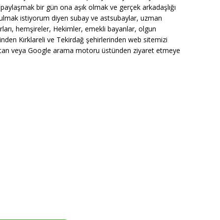
mı paylaşmak bir gün ona aşık olmak ve gerçek arkadaşlığı
a bulmak istiyorum diyen subay ve astsubaylar, uzman
rları, hemşireler, Hekimler, emekli bayanlar, olgun
den Kırklareli ve Tekirdağ şehirlerinden web sitemizi
ok’tan veya Google arama motoru üstünden ziyaret etmeye