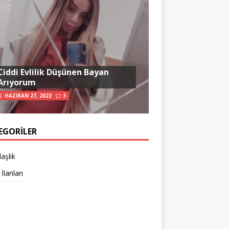
Ciddi Evlilik Düşünen Bayan
Arıyorum
HAZIRAN 27, 2022
3
EGORILER
aşlık
 İlanları