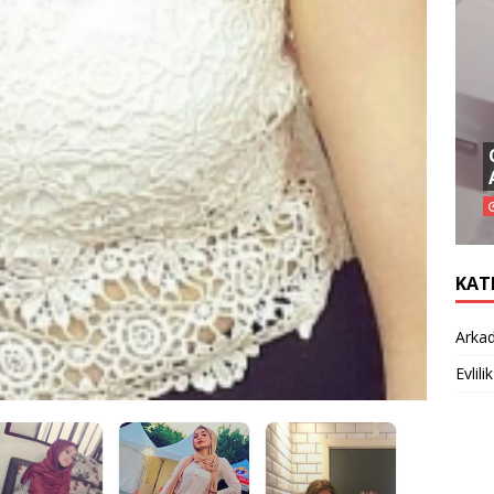
KAT
Arkad
Evlilik