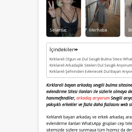
Selamlar
Merhaba
B
İçindekiler⏩
Kırklareli Olgun ve Dul Sevgili Bulma Sitesi Wha
Kırklareli Arkadaşlık Siteleri Dul Sevgili Arıyoru
Kırklareli Şehrinden Evlenecek Dul Bayan Arıy
Kırklareli bayan arkadaş sevgili bulma sitesin
evlendirme Sitesi ilanları ile sizlerle olmaya 
hanımefendiler,
arkadaş arıyorum
Sevgili arıy
yakışıklı erkekler ve fazla daha fazlasını web si
Kırklareli bayan arkadaş ve erkek arkadaş aram
evlendirme ilanları WhatsApp grupları cep tele
sitemizde sizlere sunmaya tüm hızımız da dev