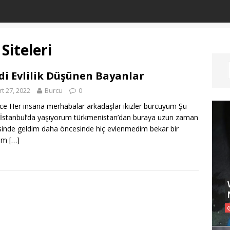
Siteleri
di Evlilik Düşünen Bayanlar
t 27, 2022
Burcu
0
nce Her insana merhabalar arkadaşlar ikizler burcuyum Şu
İstanbul’da yaşıyorum türkmenistan’dan buraya uzun zaman
inde geldim daha öncesinde hiç evlenmedim bekar bir
nım
[…]