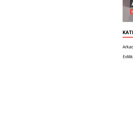
KAT
Arkad
Evlilik