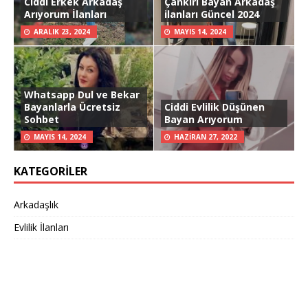
Ciddi Erkek Arkadaş
Çankırı Bayan Arkadaş
Arıyorum İlanları
ilanları Güncel 2024
ARALIK 23, 2024
MAYIS 14, 2024
Whatsapp Dul ve Bekar
Bayanlarla Ücretsiz
Ciddi Evlilik Düşünen
Sohbet
Bayan Arıyorum
MAYIS 14, 2024
HAZIRAN 27, 2022
KATEGORILER
Arkadaşlık
Evlilik İlanları