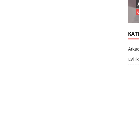
KAT
Arkad
Evlilik