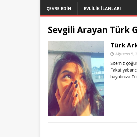
ÇEVRE EDIN
EVLILIK İLANLARI
Sevgili Arayan Türk G
Türk Ark
Ağustos 5, 
Sitemiz çoğunl
Fakat yabancı 
hayatınıza Tü