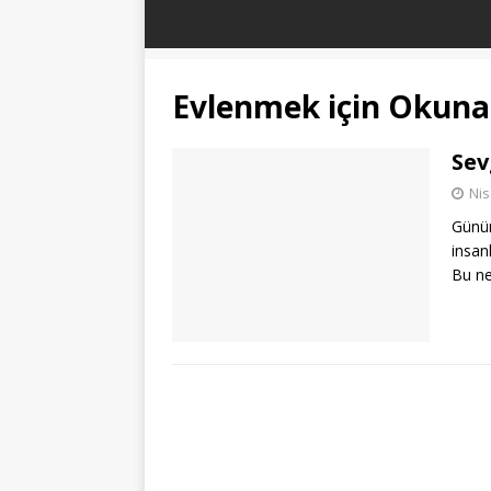
Evlenmek için Okuna
Sev
Nis
Günüm
insan
Bu ne