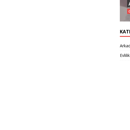
KAT
Arkad
Evlilik