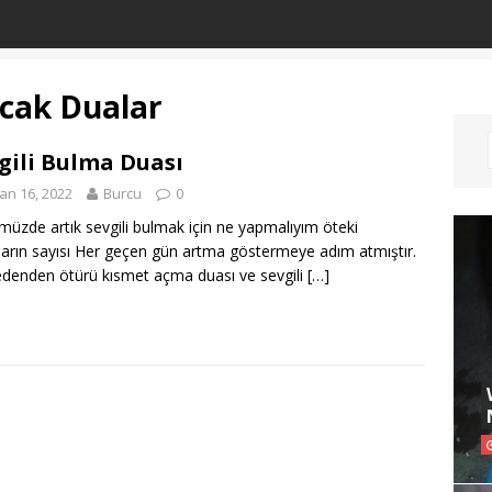
cak Dualar
gili Bulma Duası
an 16, 2022
Burcu
0
üzde artık sevgili bulmak için ne yapmalıyım öteki
ların sayısı Her geçen gün artma göstermeye adım atmıştır.
denden ötürü kısmet açma duası ve sevgili
[…]