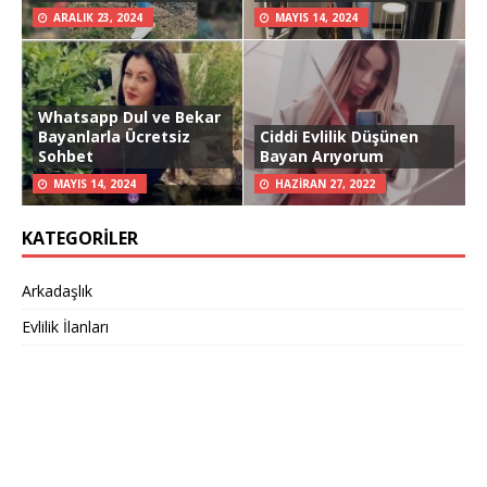
ARALIK 23, 2024
MAYIS 14, 2024
Whatsapp Dul ve Bekar
Bayanlarla Ücretsiz
Ciddi Evlilik Düşünen
Sohbet
Bayan Arıyorum
MAYIS 14, 2024
HAZIRAN 27, 2022
KATEGORILER
Arkadaşlık
Evlilik İlanları