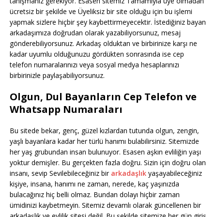
tanışmanız gerekiyor. Esasen sitemiz Tamamıyla üye olmadan
ücretsiz bir şekilde ve Üyeliksiz bir site olduğu için bu işlemi
yapmak sizlere hiçbir şey kaybettirmeyecektir. İstediğiniz bayan
arkadaşımıza doğrudan olarak yazabiliyorsunuz, mesaj
gönderebiliyorsunuz. Arkadaş olduktan ve birbirinize karşı ne
kadar uyumlu olduğunuzu gördükten sonrasında ise cep
telefon numaralarınızı veya sosyal medya hesaplarınızı
birbirinizle paylaşabiliyorsunuz.
Olgun, Dul Bayanların Cep Telefon ve
Whatsapp Numaraları
Bu sitede bekar, genç, güzel kızlardan tutunda olgun, zengin,
yaşlı bayanlara kadar her türlü hanımı bulabilirsiniz. Sitemizde
her yaş grubundan insan bulunuyor. Esasen aşkın evliliğin yaşı
yoktur demişler. Bu gerçekten fazla doğru. Sizin için doğru olan
insanı, sevip Sevilebileceğiniz bir
arkadaşlık
yaşayabileceğiniz
kişiye, insana, hanımı ne zaman, nerede, kaç yaşınızda
bulacağınız hiç belli olmaz. Bundan dolayı hiçbir zaman
ümidinizi kaybetmeyin. Sitemiz devamlı olarak güncellenen bir
arkadaşlık ve evlilik sitesi değil. Bu şekilde sitemize her gün giriş