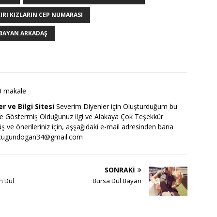
IRI KIZLARIN CEP NUMARASI
 BAYAN ARKADAŞ
0 makale
r ve Bilgi Sitesi
Severim Diyenler için Oluşturduğum bu
ize Göstermiş Olduğunuz ilgi ve Alakaya Çok Teşekkür
rüş ve önerileriniz için, aşşağıdaki e-mail adresinden bana
cugundogan34@gmail.com
SONRAKI
n Dul
Bursa Dul Bayan