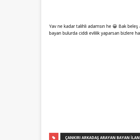
Yav ne kadar talihli adamsın he 😀 Bak beleş a
bayan bulurda ciddi evlilik yaparsan bizlere ha
ÇANKIRI ARKADAŞ ARAYAN BAYAN ILAN