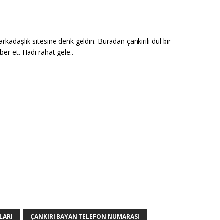
rkadaşlık sitesine denk geldin. Buradan çankırılı dul bir
ber et. Hadi rahat gele..
LARI
ÇANKIRI BAYAN TELEFON NUMARASI