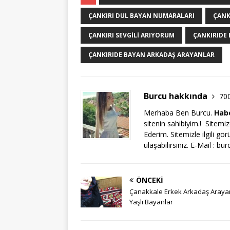
ÇANKIRI DUL BAYAN NUMARALARI
ÇANK
ÇANKIRI SEVGILI ARIYORUM
ÇANKIRIDE
ÇANKIRIDE BAYAN ARKADAŞ ARAYANLAR
Burcu hakkında
70
Merhaba Ben Burcu.
Habe
sitenin sahibiyim.! Sitem
Ederim. Sitemizle ilgili gö
ulaşabilirsiniz. E-Mail :
bur
ÖNCEKI
Çanakkale Erkek Arkadaş Araya
Yaşlı Bayanlar