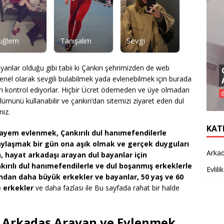
uğlem
Tanışalım
Sevgi
yanlar olduğu gibi tabii ki Çankırı şehrimizden de web
nel olarak sevgili bulabilmek yada evlenebilmek için burada
arı kontrol ediyorlar. Hiçbir Ücret ödemeden ve üye olmadan
ünü kullanabilir ve çankırı’dan sitemizi ziyaret eden dul
niz.
KAT
yem evlenmek, Çankırılı dul hanımefendilerle
aylaşmak bir gün ona aşık olmak ve gerçek duyguları
Arkad
, hayat arkadaşı arayan dul bayanlar için
kırılı dul hanımefendilerle ve dul boşanmış erkeklerle
Evlilik
ından daha büyük erkekler ve bayanlar, 50 yaş ve 60
ve erkekler
ve daha fazlası ile Bu sayfada rahat bir halde
k Arkadaş Arayan ve Evlenmek