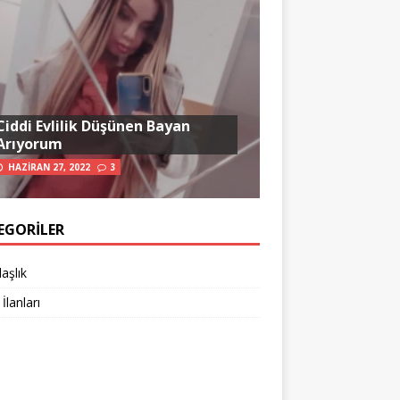
Ciddi Evlilik Düşünen Bayan
Arıyorum
HAZIRAN 27, 2022
3
EGORILER
aşlık
 İlanları