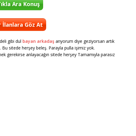
ıkla Ara Konuş
 İlanlara Göz At
li gibi dul
bayan arkadaş
arıyorum diye geziyorsan artık
 Bu sitede herşey beleş. Parayla pulla işimiz yok.
mek gerekirse anlayacağın sitede herşey Tamamıyla parasız