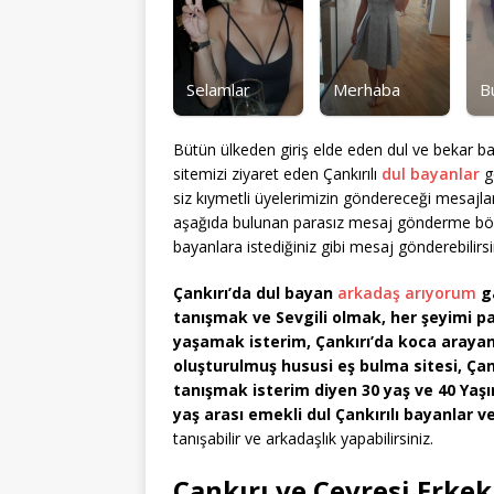
Selamlar
Merhaba
B
Bütün ülkeden giriş elde eden dul ve bekar ba
sitemizi ziyaret eden Çankırılı
dul bayanlar
ge
siz kıymetli üyelerimizin göndereceği mesajl
aşağıda bulunan parasız mesaj gönderme bölüm
bayanlara istediğiniz gibi mesaj gönderebilirsi
Çankırı’da dul bayan
arkadaş arıyorum
ga
tanışmak ve Sevgili olmak, her şeyimi p
yaşamak isterim, Çankırı’da koca arayan
oluşturulmuş hususi eş bulma sitesi, Çan
tanışmak isterim diyen 30 yaş ve 40 Yaş
yaş arası emekli dul Çankırılı bayanlar 
tanışabilir ve arkadaşlık yapabilirsiniz.
Çankırı ve Çevresi Erke