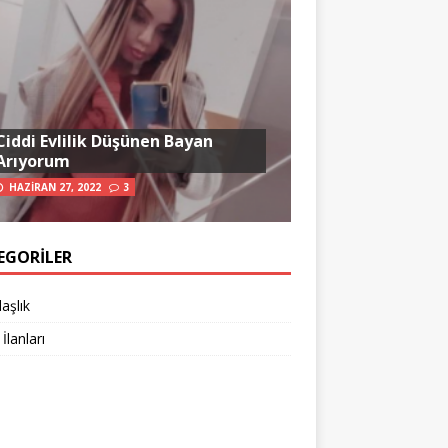
Ciddi Evlilik Düşünen Bayan
Arıyorum
HAZIRAN 27, 2022
3
EGORILER
aşlık
 İlanları