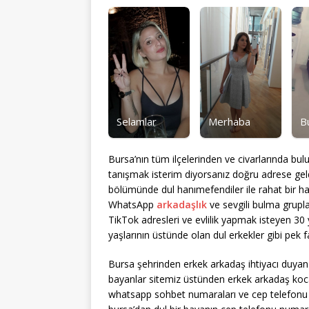
Selamlar
Merhaba
B
Bursa’nın tüm ilçelerinden ve civarlarında b
tanışmak isterim diyorsanız doğru adrese ge
bölümünde dul hanımefendiler ile rahat bir halde 
WhatsApp
arkadaşlık
ve sevgili bulma grupl
TikTok adresleri ve evlilik yapmak isteyen 30
yaşlarının üstünde olan dul erkekler gibi pek f
Bursa şehrinden erkek arkadaş ihtiyacı duyan 
bayanlar sitemiz üstünden erkek arkadaş koca 
whatsapp sohbet numaraları ve cep telefonu 