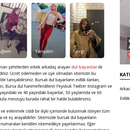
uğlem
Tanışalım
Sevgi
ulunan şehirlerden erkek arkadaş arayan
dul bayanlar
ile
ldiniz. Ücret ödemeden ve üye olmadan sitemizin bu
KAT
tanışabilirsiniz. Bursalı dul bayanların evlilik ilanları,
arı, Bursa dul hanımefendilerin Feysbuk Twitter Instagram ve
Arkad
 yaşındaki ve 40 yaşındaki bayanlar, 50 yaşlarında ve 60
Evlilik
azla mevzuyu burada rahat bir halde bulabilirsiniz.
ve evlenmek ciddi bir ilişki içerisinde bulunmak isteyen tüm
ve eş arayabilirler. Sitemizde bursalı dul bayanların
numaraları kendileri istemedikçe yayınlanmaz. Eğer