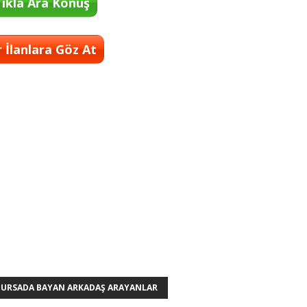
ıkla Ara Konuş
 İlanlara Göz At
BURSADA BAYAN ARKADAŞ ARAYANLAR