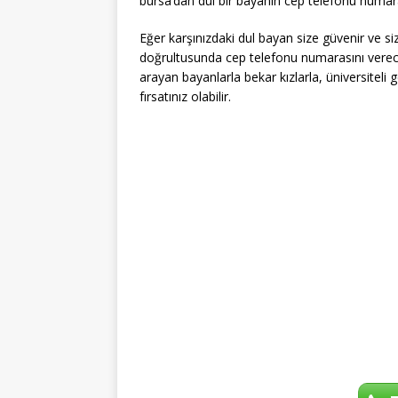
bursa’dan dul bir bayanın cep telefonu numaras
Eğer karşınızdaki dul bayan size güvenir ve si
doğrultusunda cep telefonu numarasını verece
arayan bayanlarla bekar kızlarla, üniversiteli
fırsatınız olabilir.