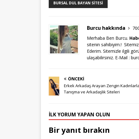
BURSAL DUL BAYAN SITESI
Burcu hakkında
70
Merhaba Ben Burcu.
Habe
sitenin sahibiyim.! Sitem
Ederim. Sitemizle ilgili gö
ulaşabilirsiniz. E-Mail :
bur
ÖNCEKI
Erkek Arkadaş Arayan Zengin Kadınlarl
Tanışma ve Arkadaşlık Siteleri
İLK YORUM YAPAN OLUN
Bir yanıt bırakın