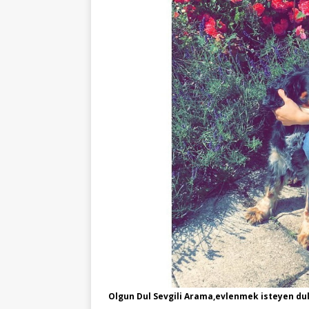
Olgun Dul Sevgili Arama,evlenmek isteyen dul