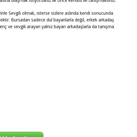
ına ulaşmak istiyorsanız ilk önce kendisi ile tanışmalısınız.
zinle Sevgili olmak, isterse sizlere aslında kendi sonucunda
ktir. Bursadan sadece dul bayanlarla değil, erkek arkadaş
 genç ve sevgili arayan yalnız bayan arkadaşlarla da tanışma