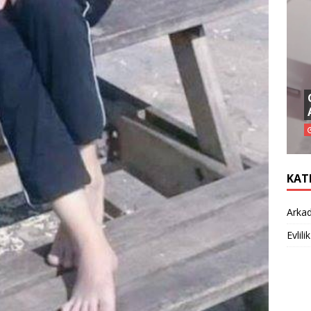
KAT
Arkad
Evlilik