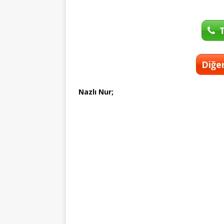
T
Diğer
Nazlı Nur;