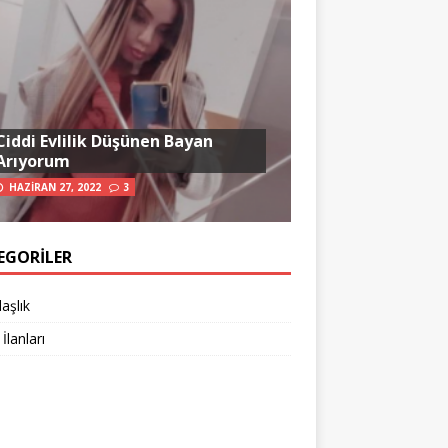
Ciddi Evlilik Düşünen Bayan
Arıyorum
HAZIRAN 27, 2022
3
EGORILER
aşlık
 İlanları