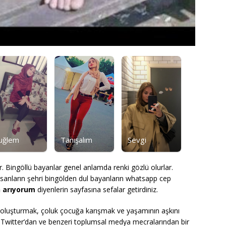
uğlem
Tanışalım
Sevgi
r. Bingöllü bayanlar genel anlamda renki gözlü olurlar.
anların şehri bingölden dul bayanların whatsapp cep
n arıyorum
diyenlerin sayfasına sefalar getirdiniz.
 oluşturmak, çoluk çocuğa karışmak ve yaşamının aşkını
n Twitter’dan ve benzeri toplumsal medya mecralarından bir