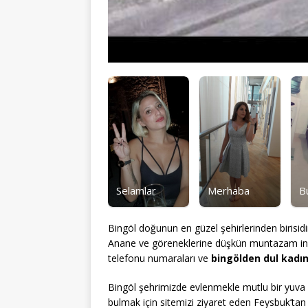
Selamlar
Merhaba
B
Bingöl doğunun en güzel şehirlerinden birisidi
Anane ve göreneklerine düşkün muntazam ins
telefonu numaraları ve
bingölden dul kadı
Bingöl şehrimizde evlenmekle mutlu bir yuva
bulmak için sitemizi ziyaret eden Feysbuk’ta