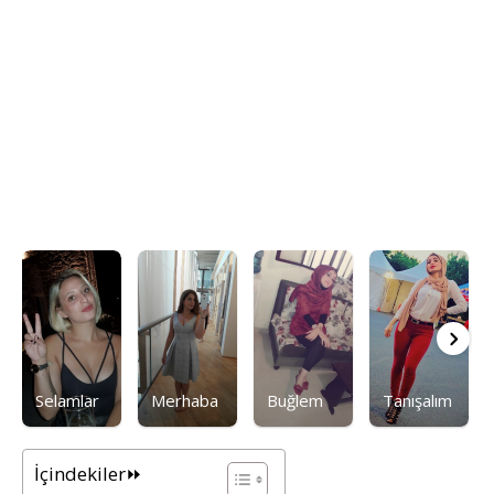
Selamlar
Merhaba
Buğlem
Tanışalım
İçindekiler⏩