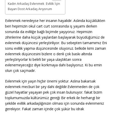
Kadın Arkadaş Evlenmek Evlilik İçin
Bayan Dost Arkadaş Arıyorum
Evlenmek neredeyse her insanın hayalidir. Aslında küçüklükten
beri hepimizin okul cart curt sonrasında iş yaşamı derken
sonunda da evliliğe bağlı biçimde yaşıyoruz. Hepimizin
zihinlerine daha küçük yaşlardan başlayarak büyüdüğümüz de
evlenmek düşüncesi yerleştiriliyor. Bu sebepten tamamımız Eni
sonu evlilik yapma düşüncesinde oluyoruz. belkide kimi zaman
evlenmek düşüncesini bizlere o denli çok baskı altında
yerleştiriyorlar ki belirli bir yaşa ulaştıktan sonra
evlenemeyeceğiz diye korkmaya dahi başlıyoruz. Ki bu emin
olun çok saçmadır.
Evlenmek için yaşın hiçbir önemi yoktur. Aslına bakarsak
evlenmek mecburi bir şey dahi değildir.Evlenmeden de çok
güzel hayatlar yaşayan pek çok insan bulunuyor. fakat bizim
toplumumuzda kültürümüz gereği Bir erkek ile herhangi bir
şekilde evlilik arkadaşlığınızın olması için sonunda evlenmeniz
gerekiyor. Fakat zaman içinde çok şükür bu idrak