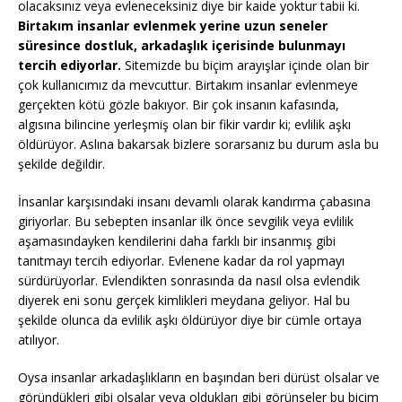
olacaksınız veya evleneceksiniz diye bir kaide yoktur tabii ki.
Birtakım insanlar evlenmek yerine uzun seneler
süresince dostluk, arkadaşlık içerisinde bulunmayı
tercih ediyorlar.
Sitemizde bu biçim arayışlar içinde olan bir
çok kullanıcımız da mevcuttur. Birtakım insanlar evlenmeye
gerçekten kötü gözle bakıyor. Bir çok insanın kafasında,
algısına bilincine yerleşmiş olan bir fikir vardır ki; evlilik aşkı
öldürüyor. Aslına bakarsak bizlere sorarsanız bu durum asla bu
şekilde değildir.
İnsanlar karşısındaki insanı devamlı olarak kandırma çabasına
giriyorlar. Bu sebepten insanlar ilk önce sevgilik veya evlilik
aşamasındayken kendilerini daha farklı bir insanmış gibi
tanıtmayı tercih ediyorlar. Evlenene kadar da rol yapmayı
sürdürüyorlar. Evlendikten sonrasında da nasıl olsa evlendik
diyerek eni sonu gerçek kimlikleri meydana geliyor. Hal bu
şekilde olunca da evlilik aşkı öldürüyor diye bir cümle ortaya
atılıyor.
Oysa insanlar arkadaşlıkların en başından beri dürüst olsalar ve
göründükleri gibi olsalar veya oldukları gibi görünseler bu biçim