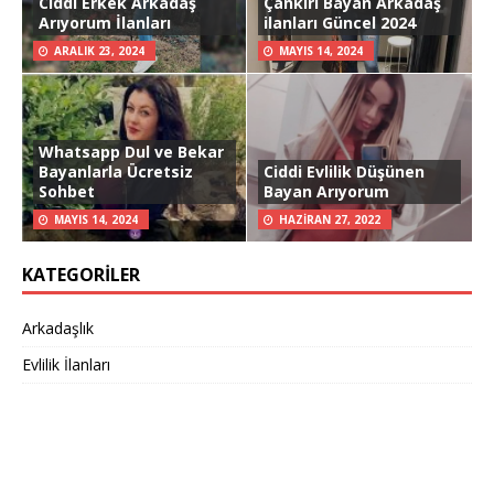
Ciddi Erkek Arkadaş
Çankırı Bayan Arkadaş
Arıyorum İlanları
ilanları Güncel 2024
ARALIK 23, 2024
MAYIS 14, 2024
Whatsapp Dul ve Bekar
Bayanlarla Ücretsiz
Ciddi Evlilik Düşünen
Sohbet
Bayan Arıyorum
MAYIS 14, 2024
HAZIRAN 27, 2022
KATEGORILER
Arkadaşlık
Evlilik İlanları