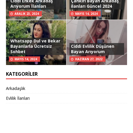
Ciddi Erkek Arkadaş
Çankırı Bayan Arkadaş
Arıyorum İlanları
ilanları Güncel 2024
ARALIK 23, 2024
MAYIS 14, 2024
Whatsapp Dul ve Bekar
Bayanlarla Ücretsiz
Ciddi Evlilik Düşünen
Sohbet
Bayan Arıyorum
MAYIS 14, 2024
HAZIRAN 27, 2022
KATEGORILER
Arkadaşlık
Evlilik İlanları