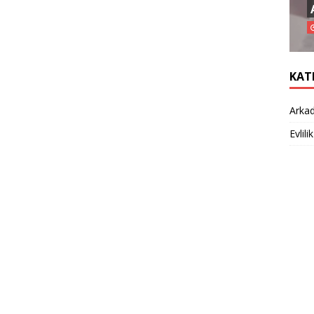
KAT
Arkad
Evlilik