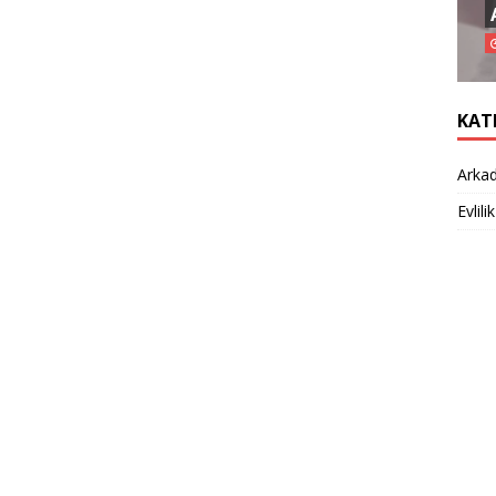
KAT
Arkad
Evlilik