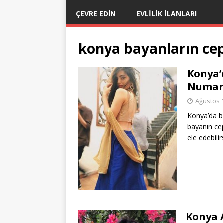
ÇEVRE EDIN
EVLILIK İLANLARI
konya bayanların ce
Konya’
Numar
Ağustos 
Konya’da bu
bayanın ce
ele edebil
Konya A