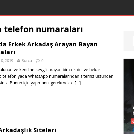
p telefon numaraları
da Erkek Arkadaş Arayan Bayan
aları
10, 2019
Burcu
0
lunan ve kendine sevgili arayan bir çok dul ve bekar
p telefon yada WhatsApp numaralarından sitemiz üstünden
irsiniz. Bunun için yapmanız gerekmekte
[…]
rkadaşlık Siteleri