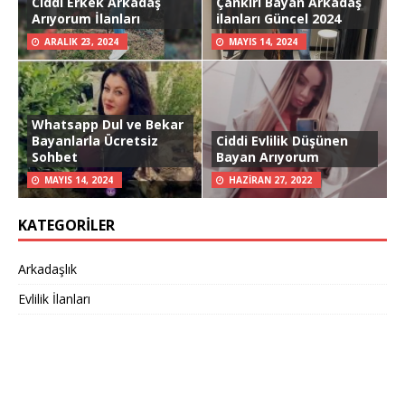
Ciddi Erkek Arkadaş
Çankırı Bayan Arkadaş
Arıyorum İlanları
ilanları Güncel 2024
ARALIK 23, 2024
MAYIS 14, 2024
Whatsapp Dul ve Bekar
Bayanlarla Ücretsiz
Ciddi Evlilik Düşünen
Sohbet
Bayan Arıyorum
MAYIS 14, 2024
HAZIRAN 27, 2022
KATEGORILER
Arkadaşlık
Evlilik İlanları