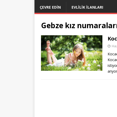
ÇEVRE EDIN
EVLILIK İLANLARI
Gebze kız numaralar
Koc
Haz
Kocae
Kocae
istiy
arıy