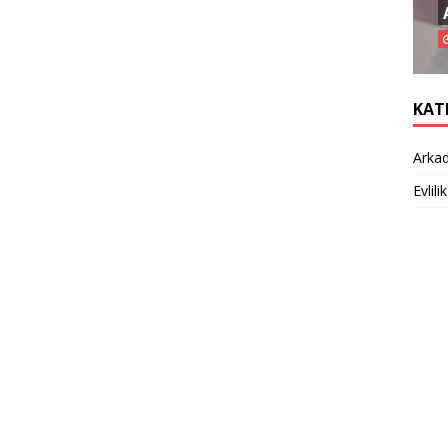
KAT
Arkad
Evlilik