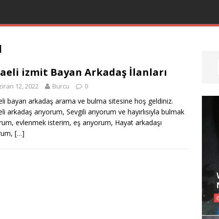
ı
aeli izmit Bayan Arkadaş İlanları
iran 12, 2022
Burcu
0
li bayan arkadaş arama ve bulma sitesine hoş geldiniz.
li arkadaş arıyorum, Sevgili arıyorum ve hayırlısıyla bulmak
orum, evlenmek isterim, eş arıyorum, Hayat arkadaşı
orum,
[…]