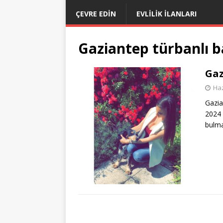
ÇEVRE EDIN
EVLILIK İLANLARI
Gaziantep türbanlı 
Gaz
Haz
Gazia
2024 
bulma