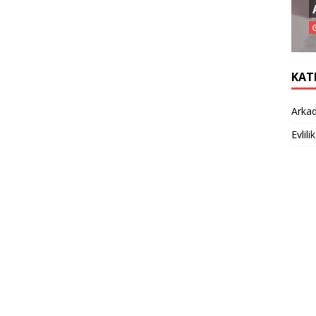
KAT
Arkad
Evlilik