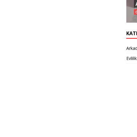
KAT
Arkad
Evlilik