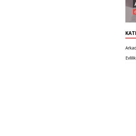
KAT
Arkad
Evlilik