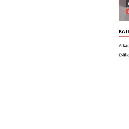
KAT
Arkad
Evlilik