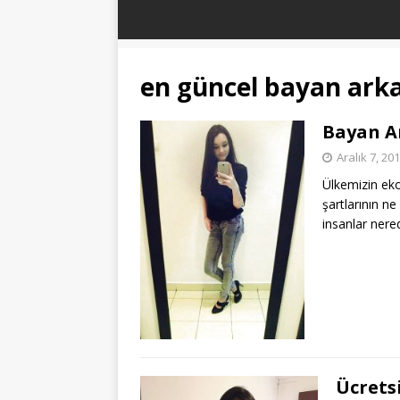
en güncel bayan arka
Bayan Ar
Aralık 7, 20
Ülkemizin e
şartlarının n
insanlar nere
Ücrets