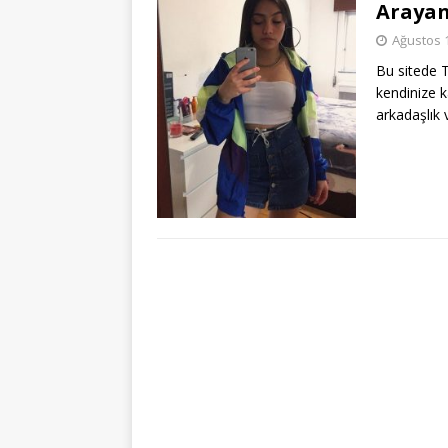
Arayan
Ağustos 
Bu sitede T
kendinize k
arkadaşlık v