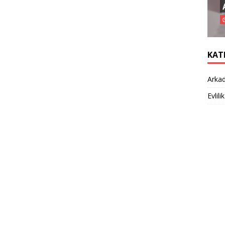
KAT
Arkad
Evlilik