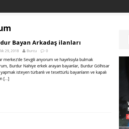
rum
dur Bayan Arkadaş ilanları
lık 29, 2018
Burcu
0
r merkez’de Sevgili arıyorum ve hayırlısıyla bulmak
orum, Burdur Nahiye erkek arayan bayanlar, Burdur Gölhisar
ik yapmak isteyen türbanlı ve tesettürlü bayanların ve kapalı
ın
[…]