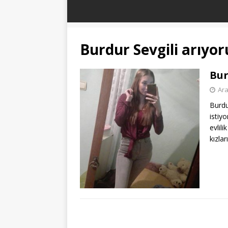
Burdur Sevgili arıyo
Bur
Ara
Burdu
istiy
evlil
kızlar