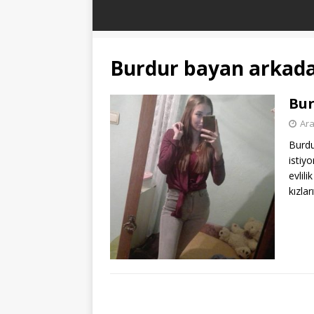
Burdur bayan arkadaş
Bur
Ara
Burdu
istiy
evlil
kızlar