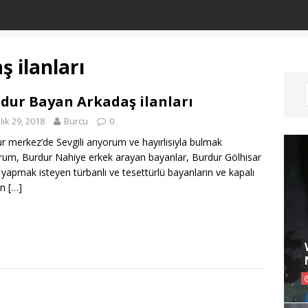
 ilanları
dur Bayan Arkadaş ilanları
lık 29, 2018
Burcu
0
r merkez’de Sevgili arıyorum ve hayırlısıyla bulmak
orum, Burdur Nahiye erkek arayan bayanlar, Burdur Gölhisar
ik yapmak isteyen türbanlı ve tesettürlü bayanların ve kapalı
ın
[…]