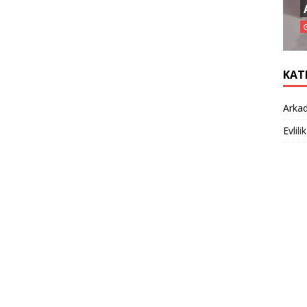
KAT
Arkad
Evlilik