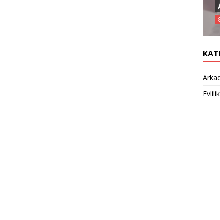
KAT
Arkad
Evlilik