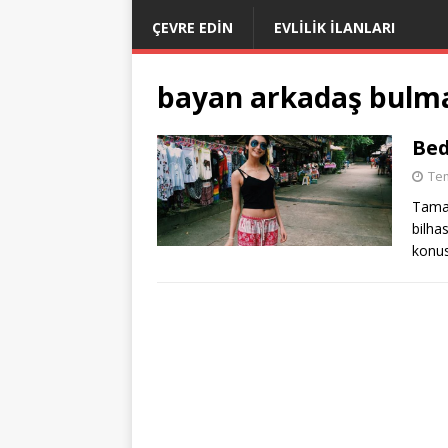
ÇEVRE EDIN
EVLILIK İLANLARI
bayan arkadaş bulm
Bed
Te
Tamam
bilha
konus